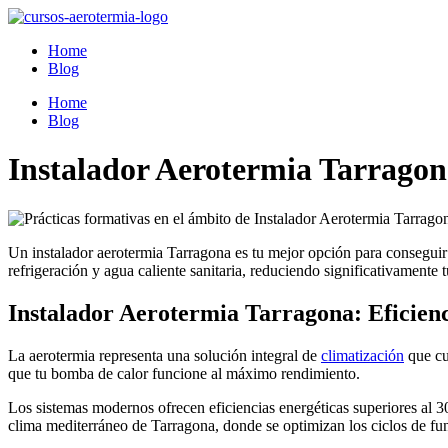
Ir
al
Home
contenido
Blog
Home
Blog
Instalador Aerotermia Tarrago
Un instalador aerotermia Tarragona es tu mejor opción para conseguir u
refrigeración y agua caliente sanitaria, reduciendo significativamente
Instalador Aerotermia Tarragona: Eficien
La aerotermia representa una solución integral de
climatización
que cu
que tu bomba de calor funcione al máximo rendimiento.
Los sistemas modernos ofrecen eficiencias energéticas superiores al 3
clima mediterráneo de Tarragona, donde se optimizan los ciclos de fu