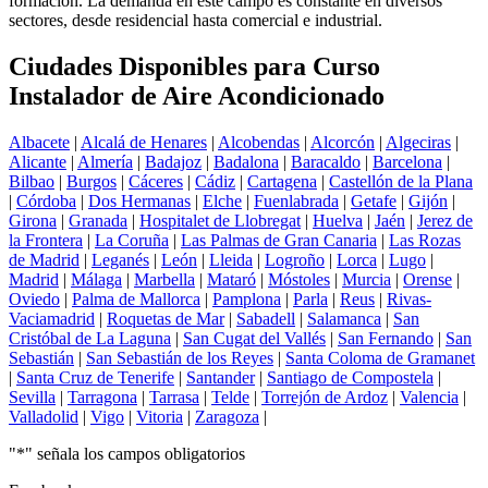
formación. La demanda en este campo es constante en diversos
sectores, desde residencial hasta comercial e industrial.
Ciudades Disponibles para Curso
Instalador de Aire Acondicionado
Albacete
|
Alcalá de Henares
|
Alcobendas
|
Alcorcón
|
Algeciras
|
Alicante
|
Almería
|
Badajoz
|
Badalona
|
Baracaldo
|
Barcelona
|
Bilbao
|
Burgos
|
Cáceres
|
Cádiz
|
Cartagena
|
Castellón de la Plana
|
Córdoba
|
Dos Hermanas
|
Elche
|
Fuenlabrada
|
Getafe
|
Gijón
|
Girona
|
Granada
|
Hospitalet de Llobregat
|
Huelva
|
Jaén
|
Jerez de
la Frontera
|
La Coruña
|
Las Palmas de Gran Canaria
|
Las Rozas
de Madrid
|
Leganés
|
León
|
Lleida
|
Logroño
|
Lorca
|
Lugo
|
Madrid
|
Málaga
|
Marbella
|
Mataró
|
Móstoles
|
Murcia
|
Orense
|
Oviedo
|
Palma de Mallorca
|
Pamplona
|
Parla
|
Reus
|
Rivas-
Vaciamadrid
|
Roquetas de Mar
|
Sabadell
|
Salamanca
|
San
Cristóbal de La Laguna
|
San Cugat del Vallés
|
San Fernando
|
San
Sebastián
|
San Sebastián de los Reyes
|
Santa Coloma de Gramanet
|
Santa Cruz de Tenerife
|
Santander
|
Santiago de Compostela
|
Sevilla
|
Tarragona
|
Tarrasa
|
Telde
|
Torrejón de Ardoz
|
Valencia
|
Valladolid
|
Vigo
|
Vitoria
|
Zaragoza
|
"
*
" señala los campos obligatorios