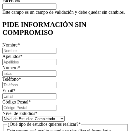
Facebook
Este campo es un campo de validación y debe quedar sin cambios.
PIDE INFORMACIÓN
SIN
COMPROMISO
Nombre
*
Apellidos
*
Número
*
Teléfono
*
Email
*
Código Postal
*
Nivel de Estudios
*
¿Qué tipo de estudios quieres realizar?
*
Este campo está oculto cuando se visualiza el formulario