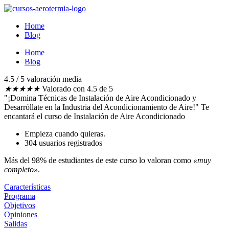
Ir
al
Home
contenido
Blog
Home
Blog
4.5 / 5 valoración media​
★
★
★
★
★
Valorado con 4.5 de 5
"¡Domina Técnicas de Instalación de Aire Acondicionado y
Desarróllate en la Industria del Acondicionamiento de Aire!"
Te
encantará el curso de Instalación de Aire Acondicionado
Empieza cuando quieras.
304 usuarios registrados
Más del 98% de estudiantes de este curso lo valoran como
«muy
completo»
.
Características
Programa
Objetivos
Opiniones
Salidas