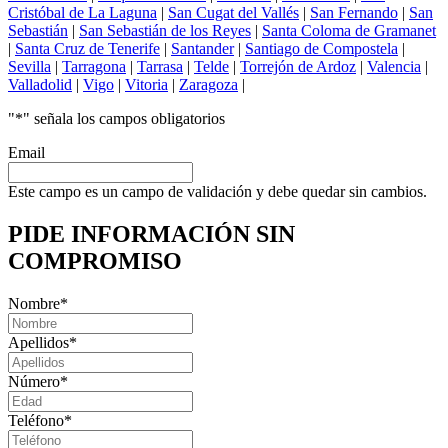
Cristóbal de La Laguna
|
San Cugat del Vallés
|
San Fernando
|
San
Sebastián
|
San Sebastián de los Reyes
|
Santa Coloma de Gramanet
|
Santa Cruz de Tenerife
|
Santander
|
Santiago de Compostela
|
Sevilla
|
Tarragona
|
Tarrasa
|
Telde
|
Torrejón de Ardoz
|
Valencia
|
Valladolid
|
Vigo
|
Vitoria
|
Zaragoza
|
"
*
" señala los campos obligatorios
Email
Este campo es un campo de validación y debe quedar sin cambios.
PIDE INFORMACIÓN
SIN
COMPROMISO
Nombre
*
Apellidos
*
Número
*
Teléfono
*