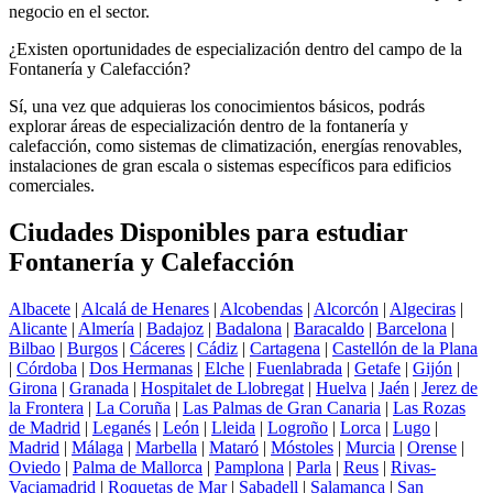
negocio en el sector.
¿Existen oportunidades de especialización dentro del campo de la
Fontanería y Calefacción?
Sí, una vez que adquieras los conocimientos básicos, podrás
explorar áreas de especialización dentro de la fontanería y
calefacción, como sistemas de climatización, energías renovables,
instalaciones de gran escala o sistemas específicos para edificios
comerciales.
Ciudades Disponibles para estudiar
Fontanería y Calefacción
Albacete
|
Alcalá de Henares
|
Alcobendas
|
Alcorcón
|
Algeciras
|
Alicante
|
Almería
|
Badajoz
|
Badalona
|
Baracaldo
|
Barcelona
|
Bilbao
|
Burgos
|
Cáceres
|
Cádiz
|
Cartagena
|
Castellón de la Plana
|
Córdoba
|
Dos Hermanas
|
Elche
|
Fuenlabrada
|
Getafe
|
Gijón
|
Girona
|
Granada
|
Hospitalet de Llobregat
|
Huelva
|
Jaén
|
Jerez de
la Frontera
|
La Coruña
|
Las Palmas de Gran Canaria
|
Las Rozas
de Madrid
|
Leganés
|
León
|
Lleida
|
Logroño
|
Lorca
|
Lugo
|
Madrid
|
Málaga
|
Marbella
|
Mataró
|
Móstoles
|
Murcia
|
Orense
|
Oviedo
|
Palma de Mallorca
|
Pamplona
|
Parla
|
Reus
|
Rivas-
Vaciamadrid
|
Roquetas de Mar
|
Sabadell
|
Salamanca
|
San