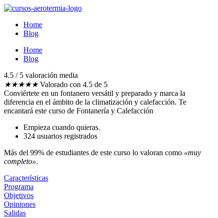
Ir
al
Home
contenido
Blog
Home
Blog
4.5 / 5 valoración media​
★
★
★
★
★
Valorado con 4.5 de 5
Conviértete en un fontanero versátil y preparado y marca la
diferencia en el ámbito de la climatización y calefacción.
Te
encantará este curso de Fontanería y Calefacción
Empieza cuando quieras.
324 usuarios registrados
Más del 99% de estudiantes de este curso lo valoran como
«muy
completo»
.
Características
Programa
Objetivos
Opiniones
Salidas