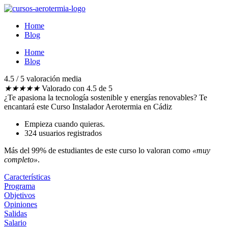
Ir
al
Home
contenido
Blog
Home
Blog
4.5 / 5 valoración media​
★
★
★
★
★
Valorado con 4.5 de 5
¿Te apasiona la tecnología sostenible y energías renovables?
Te
encantará este Curso Instalador Aerotermia en Cádiz
Empieza cuando quieras.
324 usuarios registrados
Más del 99% de estudiantes de este curso lo valoran como
«muy
completo»
.
Características
Programa
Objetivos
Opiniones
Salidas
Salario