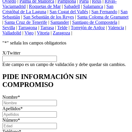
Oviedo
|
Palma de Mallorca
|
Pamplona
|
Parla
|
Reus
|
Rivas-
Vaciamadrid
|
Roquetas de Mar
|
Sabadell
|
Salamanca
|
San
Cristóbal de La Laguna
|
San Cugat del Vallés
|
San Fernando
|
San
Sebastián
|
San Sebastián de los Reyes
|
Santa Coloma de Gramanet
|
Santa Cruz de Tenerife
|
Santander
|
Santiago de Compostela
|
Sevilla
|
Tarragona
|
Tarrasa
|
Telde
|
Torrejón de Ardoz
|
Valencia
|
Valladolid
|
Vigo
|
Vitoria
|
Zaragoza
|
"
*
" señala los campos obligatorios
X/Twitter
Este campo es un campo de validación y debe quedar sin cambios.
PIDE INFORMACIÓN
SIN
COMPROMISO
Nombre
*
Apellidos
*
Número
*
Teléfono
*