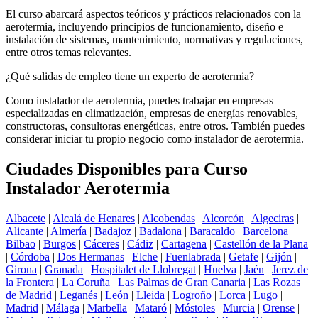
El curso abarcará aspectos teóricos y prácticos relacionados con la
aerotermia, incluyendo principios de funcionamiento, diseño e
instalación de sistemas, mantenimiento, normativas y regulaciones,
entre otros temas relevantes.
¿Qué salidas de empleo tiene un experto de aerotermia?
Como instalador de aerotermia, puedes trabajar en empresas
especializadas en climatización, empresas de energías renovables,
constructoras, consultoras energéticas, entre otros. También puedes
considerar iniciar tu propio negocio como instalador de aerotermia.
Ciudades Disponibles para Curso
Instalador Aerotermia
Albacete
|
Alcalá de Henares
|
Alcobendas
|
Alcorcón
|
Algeciras
|
Alicante
|
Almería
|
Badajoz
|
Badalona
|
Baracaldo
|
Barcelona
|
Bilbao
|
Burgos
|
Cáceres
|
Cádiz
|
Cartagena
|
Castellón de la Plana
|
Córdoba
|
Dos Hermanas
|
Elche
|
Fuenlabrada
|
Getafe
|
Gijón
|
Girona
|
Granada
|
Hospitalet de Llobregat
|
Huelva
|
Jaén
|
Jerez de
la Frontera
|
La Coruña
|
Las Palmas de Gran Canaria
|
Las Rozas
de Madrid
|
Leganés
|
León
|
Lleida
|
Logroño
|
Lorca
|
Lugo
|
Madrid
|
Málaga
|
Marbella
|
Mataró
|
Móstoles
|
Murcia
|
Orense
|