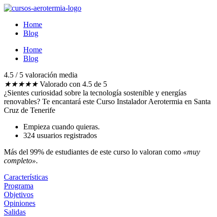
Ir
al
Home
contenido
Blog
Home
Blog
4.5 / 5 valoración media​
★
★
★
★
★
Valorado con 4.5 de 5
¿Sientes curiosidad sobre la tecnología sostenible y energías
renovables?
Te encantará este Curso Instalador Aerotermia en Santa
Cruz de Tenerife
Empieza cuando quieras.
324 usuarios registrados
Más del 99% de estudiantes de este curso lo valoran como
«muy
completo»
.
Características
Programa
Objetivos
Opiniones
Salidas