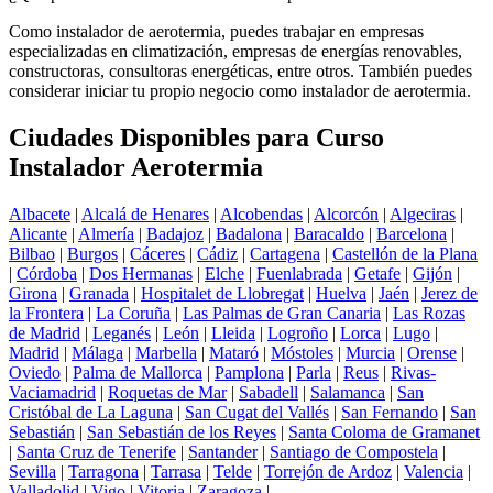
Como instalador de aerotermia, puedes trabajar en empresas
especializadas en climatización, empresas de energías renovables,
constructoras, consultoras energéticas, entre otros. También puedes
considerar iniciar tu propio negocio como instalador de aerotermia.
Ciudades Disponibles para Curso
Instalador Aerotermia
Albacete
|
Alcalá de Henares
|
Alcobendas
|
Alcorcón
|
Algeciras
|
Alicante
|
Almería
|
Badajoz
|
Badalona
|
Baracaldo
|
Barcelona
|
Bilbao
|
Burgos
|
Cáceres
|
Cádiz
|
Cartagena
|
Castellón de la Plana
|
Córdoba
|
Dos Hermanas
|
Elche
|
Fuenlabrada
|
Getafe
|
Gijón
|
Girona
|
Granada
|
Hospitalet de Llobregat
|
Huelva
|
Jaén
|
Jerez de
la Frontera
|
La Coruña
|
Las Palmas de Gran Canaria
|
Las Rozas
de Madrid
|
Leganés
|
León
|
Lleida
|
Logroño
|
Lorca
|
Lugo
|
Madrid
|
Málaga
|
Marbella
|
Mataró
|
Móstoles
|
Murcia
|
Orense
|
Oviedo
|
Palma de Mallorca
|
Pamplona
|
Parla
|
Reus
|
Rivas-
Vaciamadrid
|
Roquetas de Mar
|
Sabadell
|
Salamanca
|
San
Cristóbal de La Laguna
|
San Cugat del Vallés
|
San Fernando
|
San
Sebastián
|
San Sebastián de los Reyes
|
Santa Coloma de Gramanet
|
Santa Cruz de Tenerife
|
Santander
|
Santiago de Compostela
|
Sevilla
|
Tarragona
|
Tarrasa
|
Telde
|
Torrejón de Ardoz
|
Valencia
|
Valladolid
|
Vigo
|
Vitoria
|
Zaragoza
|