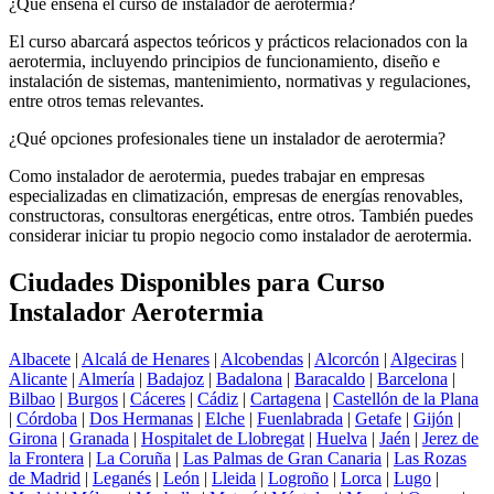
¿Qué enseña el curso de instalador de aerotermia?
El curso abarcará aspectos teóricos y prácticos relacionados con la
aerotermia, incluyendo principios de funcionamiento, diseño e
instalación de sistemas, mantenimiento, normativas y regulaciones,
entre otros temas relevantes.
¿Qué opciones profesionales tiene un instalador de aerotermia?
Como instalador de aerotermia, puedes trabajar en empresas
especializadas en climatización, empresas de energías renovables,
constructoras, consultoras energéticas, entre otros. También puedes
considerar iniciar tu propio negocio como instalador de aerotermia.
Ciudades Disponibles para Curso
Instalador Aerotermia
Albacete
|
Alcalá de Henares
|
Alcobendas
|
Alcorcón
|
Algeciras
|
Alicante
|
Almería
|
Badajoz
|
Badalona
|
Baracaldo
|
Barcelona
|
Bilbao
|
Burgos
|
Cáceres
|
Cádiz
|
Cartagena
|
Castellón de la Plana
|
Córdoba
|
Dos Hermanas
|
Elche
|
Fuenlabrada
|
Getafe
|
Gijón
|
Girona
|
Granada
|
Hospitalet de Llobregat
|
Huelva
|
Jaén
|
Jerez de
la Frontera
|
La Coruña
|
Las Palmas de Gran Canaria
|
Las Rozas
de Madrid
|
Leganés
|
León
|
Lleida
|
Logroño
|
Lorca
|
Lugo
|