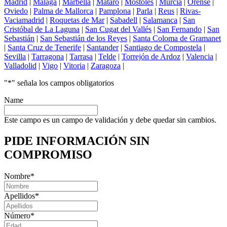
Madrid
|
Málaga
|
Marbella
|
Mataró
|
Móstoles
|
Murcia
|
Orense
|
Oviedo
|
Palma de Mallorca
|
Pamplona
|
Parla
|
Reus
|
Rivas-
Vaciamadrid
|
Roquetas de Mar
|
Sabadell
|
Salamanca
|
San
Cristóbal de La Laguna
|
San Cugat del Vallés
|
San Fernando
|
San
Sebastián
|
San Sebastián de los Reyes
|
Santa Coloma de Gramanet
|
Santa Cruz de Tenerife
|
Santander
|
Santiago de Compostela
|
Sevilla
|
Tarragona
|
Tarrasa
|
Telde
|
Torrejón de Ardoz
|
Valencia
|
Valladolid
|
Vigo
|
Vitoria
|
Zaragoza
|
"
*
" señala los campos obligatorios
Name
Este campo es un campo de validación y debe quedar sin cambios.
PIDE INFORMACIÓN
SIN
COMPROMISO
Nombre
*
Apellidos
*
Número
*