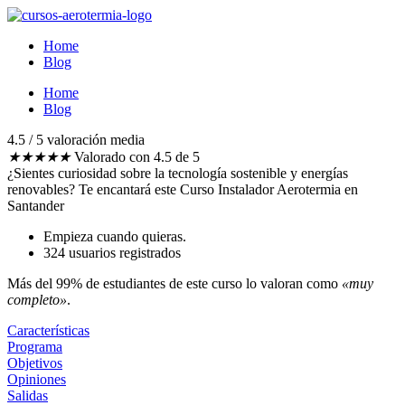
Ir
al
Home
contenido
Blog
Home
Blog
4.5 / 5 valoración media​
★
★
★
★
★
Valorado con 4.5 de 5
¿Sientes curiosidad sobre la tecnología sostenible y energías
renovables?
Te encantará este Curso Instalador Aerotermia en
Santander
Empieza cuando quieras.
324 usuarios registrados
Más del 99% de estudiantes de este curso lo valoran como
«muy
completo»
.
Características
Programa
Objetivos
Opiniones
Salidas